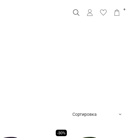
+
-30%