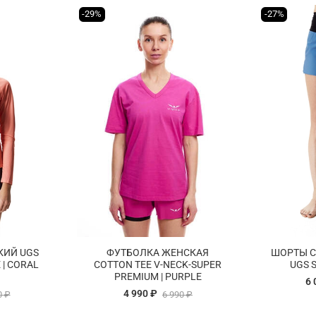
-29%
-27%
КИЙ UGS
ФУТБОЛКА ЖЕНСКАЯ
ШОРТЫ С
 | CORAL
COTTON TEE V-NECK-SUPER
UGS 
PREMIUM | PURPLE
6 
4 990 ₽
0 ₽
6 990 ₽