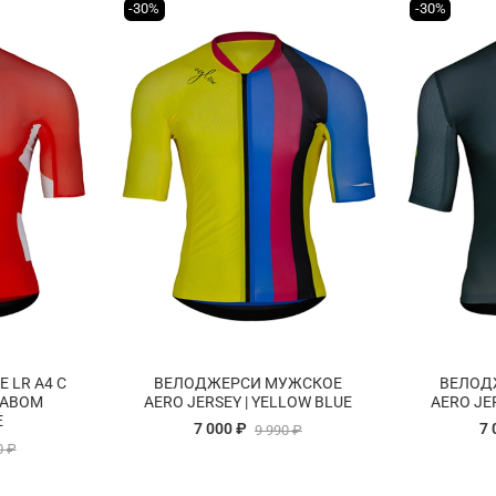
-30%
-30%
 LR A4 С
ВЕЛОДЖЕРСИ МУЖСКОЕ
ВЕЛОД
КАВОМ
AERO JERSEY | YELLOW BLUE
AERO JER
E
7 000 ₽
7 
9 990 ₽
0 ₽